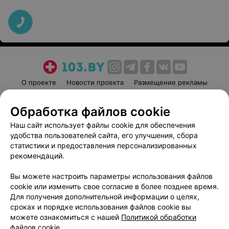
О проекте
Новости проекта
Размещение рекламы
Медицинский маркетинг
Публичный договор
Обработка файлов cookie
Пользовательское соглашение
Способы оплаты
Наш сайт использует файлы cookie для обеспечения
Вакансии
Партнеры
удобства пользователей сайта, его улучшения, сбора
Написать руководителю 103.by
статистики и предоставления персонализированных
Написать в поддержку
рекомендаций.
Персональные настройки cookie
Вы можете настроить параметры использования файлов
Обработка персональных данных
cookie или изменить свое согласие в более позднее время.
Для получения дополнительной информации о целях,
сроках и порядке использования файлов cookie вы
можете ознакомиться с нашей
Политикой обработки
файлов cookie