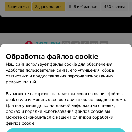
Записаться
Задать вопрос
В избранное
433 отзыва
О проекте
Новости проекта
Размещение рекламы
Обработка файлов cookie
Медицинский маркетинг
Публичный договор
Наш сайт использует файлы cookie для обеспечения
удобства пользователей сайта, его улучшения, сбора
Пользовательское соглашение
Способы оплаты
статистики и предоставления персонализированных
Вакансии
Партнеры
рекомендаций.
Написать руководителю 103.by
Вы можете настроить параметры использования файлов
Написать в поддержку
cookie или изменить свое согласие в более позднее время.
Персональные настройки cookie
Для получения дополнительной информации о целях,
сроках и порядке использования файлов cookie вы
Обработка персональных данных
можете ознакомиться с нашей
Политикой обработки
файлов cookie